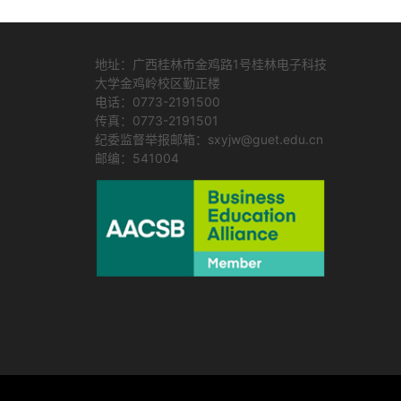
地址：广西桂林市金鸡路1号桂林电子科技
大学金鸡岭校区勤正楼
电话：0773-2191500
传真：0773-2191501
纪委监督举报邮箱：sxyjw@guet.edu.cn
邮编：541004