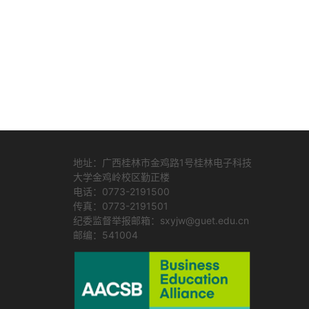
地址：广西桂林市金鸡路1号桂林电子科技
大学金鸡岭校区勤正楼
电话：0773-2191500
传真：0773-2191501
纪委监督举报邮箱：sxyjw@guet.edu.cn
邮编：541004