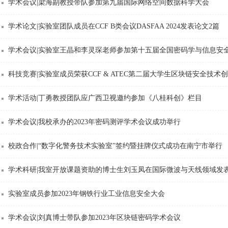
学术会议|梁海副教授带队参加第九届国际网络空间数据科学大会
学术论文|实验室团队成员在CCF B类会议DASFAA 2024发表论文2篇
学术会议|实验室王晶和李灵琛老师参加第十五届全国密码学与信息安全教
科技竞赛|实验室成员荣获CCF & ATEC第二届大学生区块链安全技术创
学术活动|丁勇教授团队应广西卫视邀约参加《八桂科创》栏目
学术会议|我校承办的2023年密码测评学术会议成功举行
校政合作|“数字化警务技术实验室”签约暨挂牌仪式成功在南宁市举行
学术科研|我室开放课题资助的博士生刘玉凤在国际微波与天线领域发表高
实验室成员参加2023年钢铁行业工业信息安全大会
学术会议|刘真博士带队参加2023年区块链密码学术会议