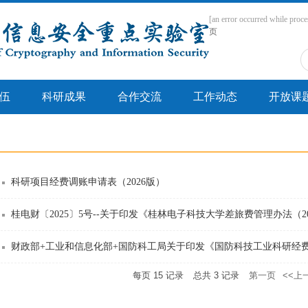
[an error occurred while proce
页
伍
科研成果
合作交流
工作动态
开放课
科研项目经费调账申请表（2026版）
桂电财〔2025〕5号--关于印发《桂林电子科技大学差旅费管理办法（202
财政部+工业和信息化部+国防科工局关于印发《国防科技工业科研经费管
每页
15
记录
总共
3
记录
第一页
<<上