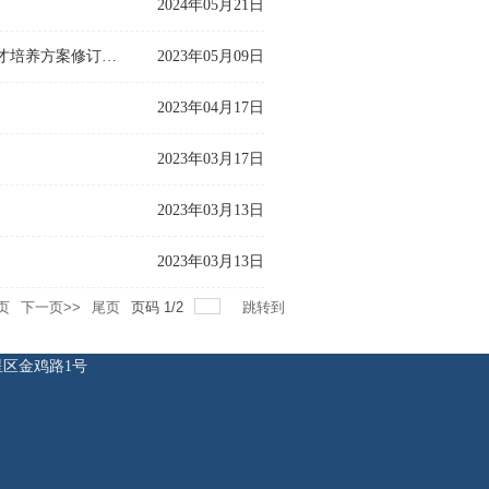
2024年05月21日
紧扣“目标能力及达成”主轴线 突出“厚基础、重实践”主思路--我院举行人才培养方案修订答辩会
2023年05月09日
2023年04月17日
2023年03月17日
2023年03月13日
2023年03月13日
页
下一页>>
尾页
页码
1
/
2
跳转到
七星区金鸡路1号