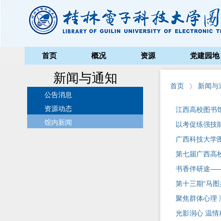
首页
概况
资源
党建园地
新闻与通知
首页
新闻与
公告消息
资源动态
江西高校图书
馆内新闻
以考促练强技能
广西科技大学
第七届广西高
书香伴研途—
第十三期“马图
聚焦群体心理
光影润心 温情