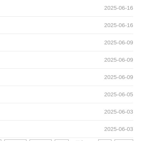
2025-06-16
2025-06-16
2025-06-09
2025-06-09
2025-06-09
2025-06-05
2025-06-03
2025-06-03