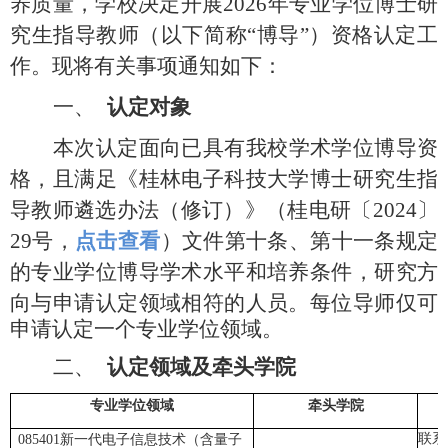
养质量，学校决定开展
2026
年专业学位博士研
究生指导教师（以下简称
“
博导
”
）资格认定工
作。现将有关事项通知如下：
一、
认定对象
本次认定面向已具有我校学术学位博导资
格，且满足《桂林电子科技大学博士研究生指
导教师遴选办法（修订）》（桂电研〔
2024
〕
29
号，
点击查看
）文件第十条、第十一条规定
的专业学位博导学术水平和培养条件，研究方
向与申请认定领域相符的人员。
每位导师仅可
申请认定一个专业学位领域。
二、
认定领域及牵头学院
专业学位领域
牵头学院
联系
085401
新一代电子信息技术（含量子