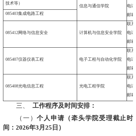
技术等）
信息与通信学院
电话
085403
集成电路工程
邮箱
联系
085412
网络与信息安全
计算机与信息安全学院
电话
邮箱
联系
085407
仪器仪表工程
电子工程与自动化学院
电话
邮箱
联系
085408
光电信息工程
光电工程学院
电话
邮箱
三、
工作程序及时间安排：
（一）
个人申请（牵头学院受理截止时
间：
2026
年
3
月
25
日）