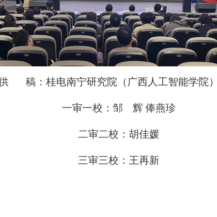
供 稿：桂电南宁研究院（广西人工智能学院
一审一校：邹 辉 俸燕珍
二审二校：胡佳媛
三审三校：王再新