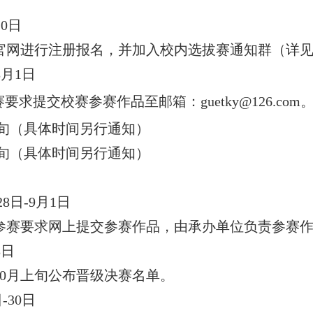
20日
官网进行注册报名，并加入校内选拔赛通知群
（详
8月1日
赛要求提交校赛参赛作品至
邮箱
：
guetky@126.com
旬
（具体时间另行通知）
旬
（具体时间另行通知）
28
日-
9
月
1
日
参赛要求网上提交参赛作品，由承办单位负责参赛作
8
日
0
月上旬公布晋级决赛名单。
日
-30
日