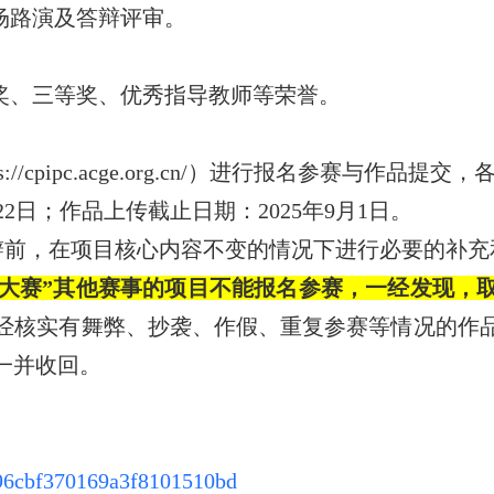
场路演及答辩评审。
奖、三等奖、优秀指导教师等荣誉。
s://cpipc.acge.org.cn/
）进行报名参赛与作品提交，
22
日；作品上传截止日期：
2025
年
9
月
1
日。
辩前，在项目核心内容不变的情况下进行必要的补充
大赛
”
其他赛事的项目不能报名参赛，一经发现，
经核实有舞弊、抄袭、作假、重复参赛等情况的作
一并收回。
5696cbf370169a3f8101510bd