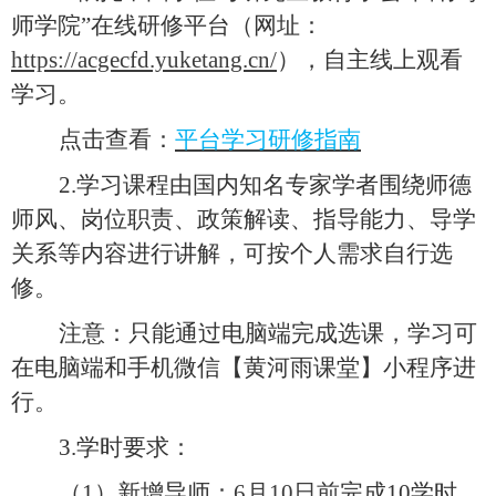
师学院”在线研修平台（网址：
https://acgecfd.yuketang.cn/
），自主线上观看
学习。
点击查看：
平台学习研修指南
2.
学习课程由国内知名专家学者围绕师德
师风、岗位职责、政策解读、指导能力、导学
关系等内容进行讲解，可按个人需求自行选
修。
注意：只能通过电脑端完成
选课
，学习可
在电脑端和手机微信【黄河雨课堂】小程序进
行。
3.
学时要求：
（
1
）新增导师：
6
月
10
日前
完成
10
学时