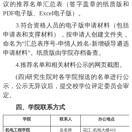
议的推荐名单汇总表（签字盖章的纸质版和
P
DF
电子版、
Excel电子版）。
3.
符合资格人员的电子版申请材料（包括
申请表和支撑材料），按申请人创建文件夹，
命名为
“汇总表序号
-
申情人姓名
-新增硕导遴选
申请材料”。纸质版由学院存档备查。
4.
推荐名单和相关材料公示的网页截图。
(四)
研究生院对各学院报送的名单进行公
示，公示无异议后，提交校学位评定委员会审
定。
四、
学院联系方式
学院
联系人
办公地点
机电工程学院
吴
老师
花江_机电大楼416