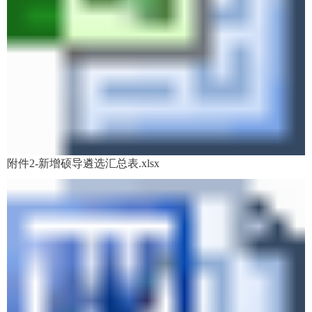
附件2-新增硕导遴选汇总表.xlsx