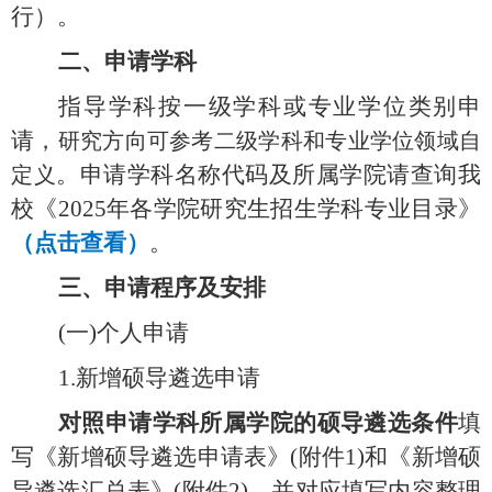
行
）。
二、
申请学科
指导学科按一级学科或专业学位类别申
请，
研究方向可参考二级学科和专业学位领域自
。申请学科名称代码及所属学院请查询我
定义
校
《
202
5
年各学院研究生招生学科专业目录》
（
点击查看
）
。
三、
申请程序及安排
(一)
个人申请
1.
新增硕导遴选申请
对照申请学科所属学院的硕导遴选条件
填
写
《
新增硕导
遴选申请表》
(附件
1)
和《新增硕
导遴选汇总表》
(附件
2)
，并对应填写内容整理