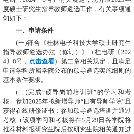
度硕士研究生指导教师遴选工作，有关
事项通
知如下：
一、
申请
条件
(一)
符合
《桂林电子科技大学硕士研究生
指导教师遴选办法（修订）》（桂电研〔
202
4〕8号，
点击查看
）
第二章相关规定，且满足
申请学科所属学院公布的硕导遴选实施细则的
基本条件要求。
(二)
完成
“硕导岗前培训班”的学习和考
核。参加202
5
年拟新增导师
“四有导师学院”且
获得在线研修证书；参加硕导遴选培训并通过
考核
（
该项学习和考核将在
5月29日各学院将
推荐材料报研究生院后按研究生院相关
通知
进