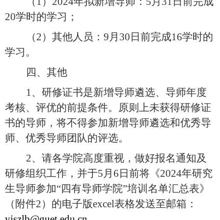
（
1
）
2024
年拟新增导师：
5
月
31
日前
完成
20
学时的学习
；
（
2
）其他人员：
9
月
30
日前完成
16
学时的
学习。
四、其他
1
、研修证书是新增导师遴选、导师年度
考核、评优的前提条件。原则上未获得研修证
书的导师，将不得参加新增导师遴选和优秀导
师、优秀导师团队的评选。
2
、请各学院高度重视，做好报名通知及
研修组织工作，并
于
5
月
6
日前将《
2024
年研究
生导师参加“四有导师学院”培训名单汇总表》
（附件
2
）的电子版
excel
表格发送至邮箱：
yjszlb@guet.edu.cn
。