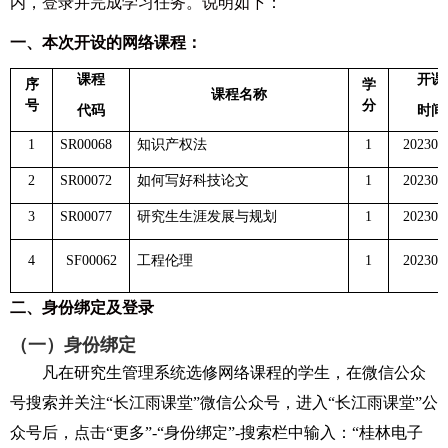
内，登录并完成学习任务。说明如下：
一、本次开设的网络课程：
课程
开课
序
学
课程名称
号
分
代码
时间
1
SR00068
知识产权法
1
202303
2
SR00072
如何写好科技论文
1
202303
3
SR00077
研究生生涯发展与规划
1
202303
4
SF00062
工程伦理
1
202303
二、身份绑定及登录
（一）身份绑定
凡在研究生管理系统选修网络课程的学生，在微信公众
号搜索并关注“长江雨课堂”微信公众号，进入“长江雨课堂”公
众号后，点击“更多”-“身份绑定”-搜索栏中输入：“桂林电子