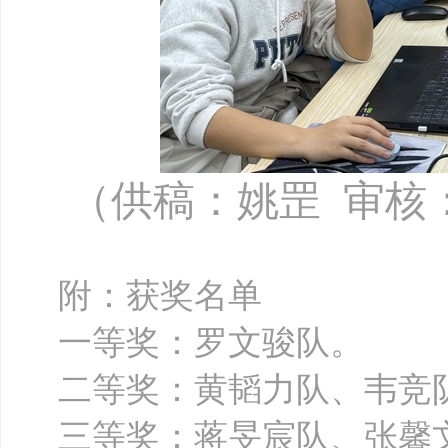
（供稿：姚罡 审核
附：获奖名单
一等奖：罗文骏
队。
二等奖：黄韬力
队、韦竞
三等奖：
蒋旻宸队、
张馨