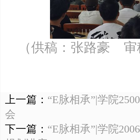
（
供稿：张路豪
审
上一篇：
“E脉相承”|学院25
会
下一篇：
“E脉相承”|学院2