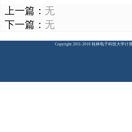
上一篇：
无
下一篇：
无
Copyright 2011-2018 桂林电