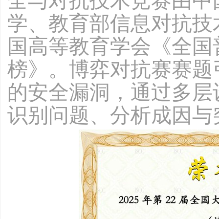
全与对抗技术竞赛由中
学、教育部信息对抗技
国高等教育学会《全国
榜》。博弈对抗赛赛题
的安全漏洞，通过多层
识别问题、分析成因与