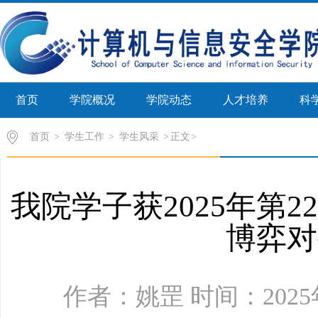
首页
学院概况
学院动态
人才培养
科
首页
>
学生工作
>
学生风采
>
正文
我院学子获2025年第
博弈对
作者：姚罡 时间：2025年