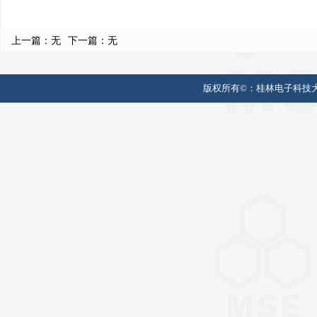
上一篇：
无
下一篇：
无
版权所有©：
桂林电子科技