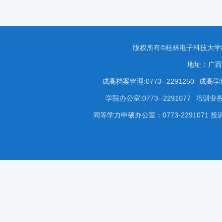
版权所有©桂林电子科技大
地址：广西
成高档案管理:0773--2291250
成高学籍
学院办公室:0773--2291077
培训业务咨
同等学力申硕办公室：0773-2291071 投诉受理