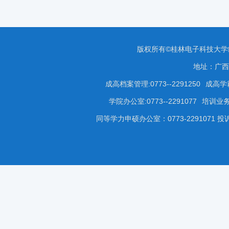
版权所有©桂林电子科技大
地址：广西
成高档案管理:0773--2291250
成高学籍
学院办公室:0773--2291077
培训业务咨
同等学力申硕办公室：0773-2291071 投诉受理