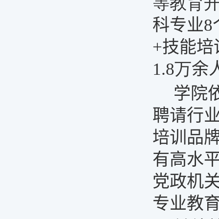
等教育
科专业8
+
技能培
1.8万
余
学院
聘请
行
培训品
有高水
党政机
专业
教