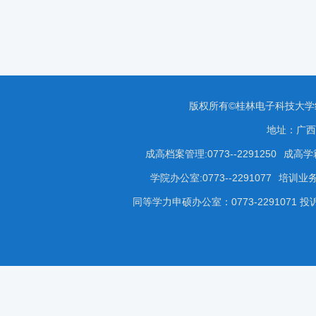
版权所有©桂林电子科技大
地址：广西
成高档案管理:0773--2291250
成高学籍
学院办公室:0773--2291077
培训业务咨
同等学力申硕办公室：0773-2291071 投诉受理