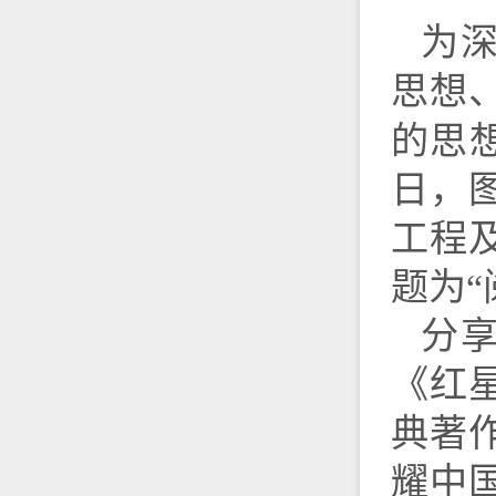
为
思想
的思
日，
工程
题为
分
《红
典著
耀中