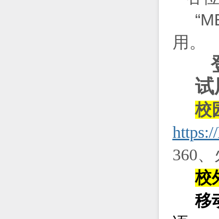
“M
用。
登
试
校
https:
360
校
移