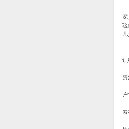
深
验
几
识
资
户
素