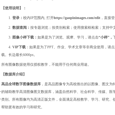
【使用说明】：
1.
登录：
校内IP范围内, 打开
https://gaopinimages.com/edit
，直接登
2.
数据查阅：
按专题浏览；按类别检索；使用搜索框检索；支持中
3.
图像小样下载：
如果是为了浏览、观摩、学习，请点击
“小样”，
4.
VIP
下载
：如果是为了PPT、作业、学术文章等非商业使用，请点
载。长边最长6000px。
所有图像数据使用仅授权教学，不能用于任何商业用途。
【数据库介绍】
高品全球数字图像数据库
，是高品图像专为高校推出的以图像、图文为
一的辅助教学高清图像图文数据库，涵盖自然科学、社会科学、传媒、医学
2个类别。所有图像均为高清正版文件，全面满足高校教学、学习、研究、
，帮助更有效的学习和研究。