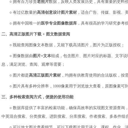
○
拥有百万珍贵
老照片
数据，反映人类发展历史，具有重要的史料
○
有过亿数量的
高清创意设计图片素材
，适合广告、传媒、影视、
○
拥有中国唯一的
医学专业图像数据库
，具有很高的学习研究参考
二、高清正版图片下载 + 图文数据查阅
○
既能查阅图像文本数据，又能下载高清图片，图片为正版授权；
○
图像数据由
图片+文本
组成，包含图片、图片对应的标题、文字说
息，满足浏览、查阅、观摩等需要；
○
图片都是
高清正版图片素材
，均拥有供教育使用的合法版权，按
○
图片具有多种分辨率，1000像素用于浏览放大查看，原图像素可到6
三、多种检索查阅方式，便捷的使用功能
○
数据库提供了丰富的检索功能，确保高效率的实现图文资源查询
中英混合搜索、分类搜索、进阶搜索、分库搜索、作者搜索、多条件组
○
可以放大图片查看细节，可以下载图片用于讲义、课程、作业、