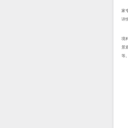
家
详
境
景
等