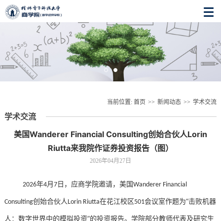
当前位置:
首页
>>
新闻动态
>>
学术交流
学术交流
美国Wanderer Financial Consulting创始合伙人Lorin
Riutta来我院作证券投资报告（图）
2026年04月27日
年
月
日，应商学院邀请，美国
2026
4
7
Wanderer Financial
创始合伙人
在花江校区
会议
室作题为
“击
败机器
Consulting
Lorin Riutta
5
01
人：数字世界中的模拟投资
”
的
投资报告
。学院部
分教师
代表
及研究生