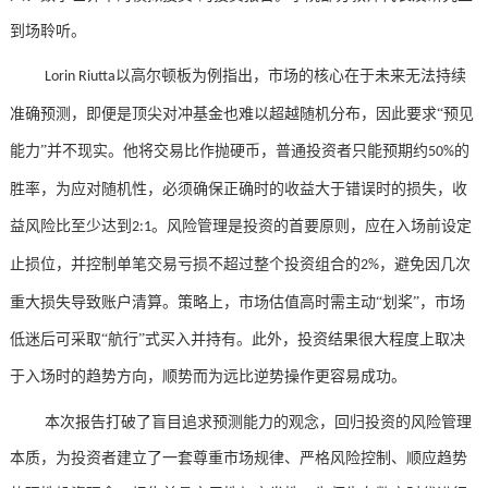
到场
聆听
。
以高尔顿板为例指出，市场的核心在于未来无法持续
Lorin Riutta
准确预测，即便是顶尖对冲基金也难以超越随机分布，因此要求“预见
能力”并不现实。他将交易比作抛硬币，普通投资者只能预期约
的
50%
胜率，为应对随机性，必须确保正确时的收益大于错误时的损失，收
益风险比至少达到
。风险管理是投资的首要原则，应在入场前设定
2:1
止损位，并控制单笔交易亏损不超过整个投资组合的
，避免因几次
2%
重大损失导致账户清算。策略上，市场估值高时需主动“划桨”，市场
低迷后可采取“航行”式买入并持有。此外，投资结果很大程度上取决
于入场时的趋势方向，顺势而为远比逆势操作更容易成功。
本次
报告
打破了盲目追求预测能力的观念，回归投资的
风险管理
本质
，
为投资者建立了一套尊重市场规律、严格风险控制、顺应趋势