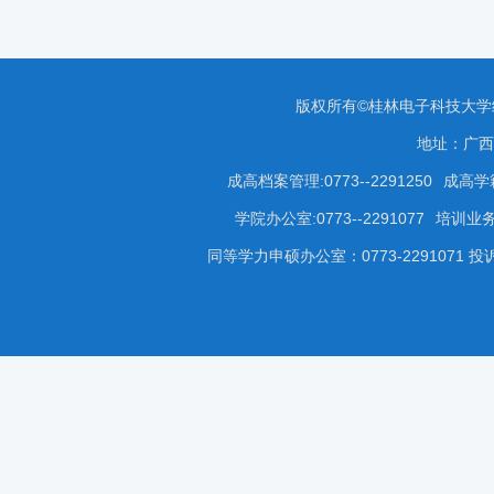
版权所有©桂林电子科技大
地址：广西
成高档案管理:0773--2291250
成高学籍
学院办公室:0773--2291077
培训业务咨
同等学力申硕办公室：0773-2291071 投诉受理