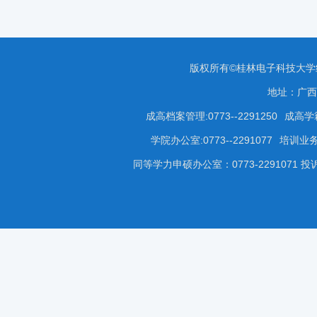
版权所有©桂林电子科技大
地址：广西
成高档案管理:0773--2291250
成高学籍
学院办公室:0773--2291077
培训业务咨
同等学力申硕办公室：0773-2291071 投诉受理