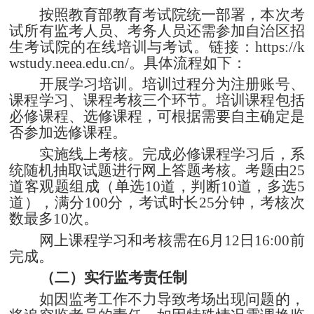
按照教育部教育考试院统一部署，本次考
试所有监考人员、考务人员还需参加自治区招
生考试院的在线培训与考试。链接：
https://k
wstudy.neea.edu.cn/
。具体流程如下：
开展学习培训。培训过程分为注册账号、
课程学习、课程考核三个环节。培训课程包括
必修课程、选修课程，可根据需要自主确定是
否参加选修课程。
实施线上考核。完成必修课程学习后，系
统随机抽取试题进行网上答题考核。考题由
25
道客观题组成（单选
10
道，判断
10
道，多选
5
道），满分
100
分，考试时长
25
分钟，考核次
数最多
10
次。
网上课程学习和考核需在
6
月
12
日
16:00
前
完成。
（二）实行监考责任制
如因监考工作不力导致考场出现问题的，