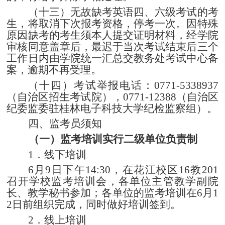
（十三）无故缺考英语四、六级考试的考
生，将取消下次报考资格，停考一次。因特殊
原因缺考的考生须本人提交证明材料，经学院
审核同意盖章后，最迟于当次考试结束后三个
工作日内由学院统一汇总交教务处考试中心备
案，逾期不再受理。
（十四）考试举报电话：
0771-5338937
（自治区招生考试院），
0771-12388
（自治区
纪委监委驻桂林电子科技大学纪检监察组）。
四、监考员须知
（一）监考培训实行二级单位负责制
1
．线下培训
6
月
9
日下午
14:30
，在花江校区
16
教
201
召开学校监考培训会，各单位主管教学副院
长、教学秘书参加；各单位的监考培训在
6
月
1
2
日前组织完成，同时做好培训签到。
2
．线上培训