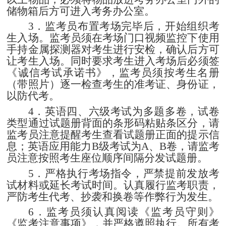
储物箱后方可进入考务办公室。
3
．监考员布置考场完毕后，开始组织考
生入场。监考员须在考场门口视频监控下使用
手持金属探测器对考生进行安检，确认后方可
让考生入场。同时要求考生进入考场后必须签
《诚信考试承诺书》，监考员须按考生名册
（带照片）逐一检查考生的准考证、身份证，
以防代考。
4
．英语四、六级考试为多题多卷，试卷
类型通过试题册背面的条形码粘贴条区分，请
监考员注意提醒考生查看试题册正面的提示信
息；英语应用能力
B
级考试为
A
、
B
卷，请监考
员注意按照考生座位顺序间隔分发试题册。
5
．严格执行考场指令，严禁提前发放考
试材料或延长考试时间。认真履行监考职责，
严防考生代考、抄袭和换卷等作弊行为发生。
6
．监考员须认真阅读《监考员守则》
《监考注意事项》，并严格遵照执行。所有考