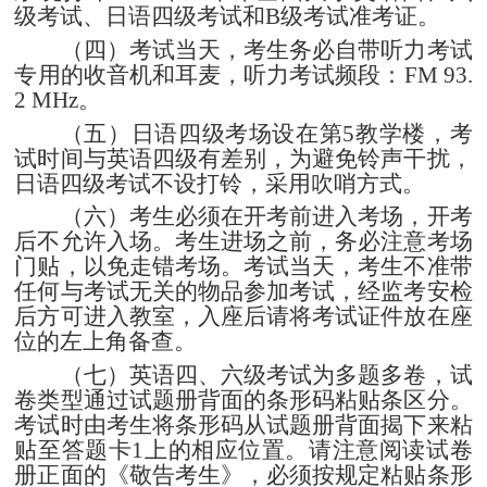
级考试、日语四级考试和
B
级考试准考证。
（四）考试当天，考生务必自带听力考试
专用的收音机和耳麦，听力考试频段：
FM 93.
2 MHz
。
（五）日语四级考场设在第
5
教学楼，考
试时间与英语四级有差别，为避免铃声干扰，
日语四级考试不设打铃，采用吹哨方式。
（六）考生必须在开考前进入考场，开考
后不允许入场。考生进场之前，务必注意考场
门贴，以免走错考场。考试当天，考生不准带
任何与考试无关的物品参加考试，经监考安检
后方可进入教室，入座后请将考试证件放在座
位的左上角备查。
（七）英语四、六级考试为多题多卷，试
卷类型通过试题册背面的条形码粘贴条区分。
考试时由考生将条形码从试题册背面揭下来粘
贴至答题卡
1
上的相应位置。请注意阅读试卷
册正面的《敬告考生》，必须按规定粘贴条形