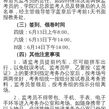
将追究监考员的责任。如因特殊情况需调换监
考员的，学院汇总原监考人员及替换后的人员
名单，经主管领导签字盖章后于考前
1
天书面
报教务处。
（三）签到、领卷时间
四级：
6
月
13
日上午
8:00
。
六级：
6
月
13
日下午
14:00
。
B
级：
6
月
14
日下午
14:00
。
（四）其他注意事项
1
．请监考员提前约车，尽可能拼车出
行，以免耽误考试。监考员甲、乙要按《监考
证》上的要求到指定考务办公室后，按考场号
两两坐好，考务组统一按组分发试卷及考务资
料，监考员签领后，按考务组的指示分组离
场。
2
．监考员不得带包、手机、手表、电子
手环等进入考务办公室和考场。如随身携带了
以上物品，必须将物品放进考务办公室门外的