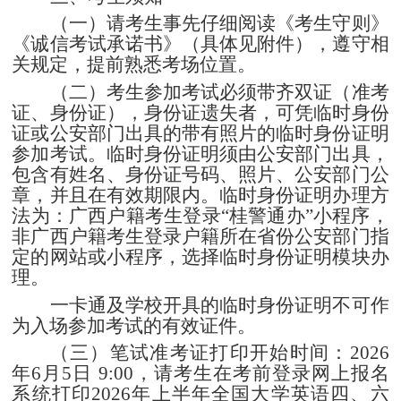
（一）请考生事先仔细阅读《考生守则》
《诚信考试承诺书》（具体见附件），遵守相
关规定，提前熟悉考场位置。
（二）考生参加考试必须带齐双证（准考
证、身份证），身份证遗失者，可凭临时身份
证或公安部门出具的带有照片的临时身份证明
参加考试。临时身份证明须由公安部门出具，
包含有姓名、身份证号码、照片、公安部门公
章，并且在有效期限内。临时身份证明办理方
法为：广西户籍考生登录“桂警通办”小程序，
非广西户籍考生登录户籍所在省份公安部门指
定的网站或小程序，选择临时身份证明模块办
理。
一卡通及学校开具的临时身份证明不可作
为入场参加考试的有效证件。
（三）笔试准考证打印开始时间：
2026
年
6
月
5
日
9:00
，请考生在考前登录网上报名
系统打印
2026
年上半年全国大学英语四、六