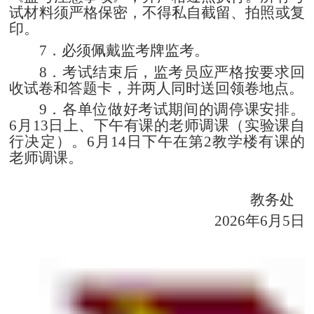
试材料须严格保密，不得私自截留、拍照或复
印。
7
．必须佩戴监考牌监考。
8
．考试结束后，监考员应严格按要求回
收试卷和答题卡，并两人同时送回领卷地点。
9
．各单位做好考试期间的调停课安排。
6
月
13
日上、下午有课的老师调课（实验课自
行决定）。
6
月
14
日下午在第
2
教学楼有课的
老师调课。
教务处
2026
年
6
月
5
日