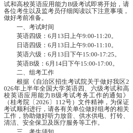
试和高校英语应用能力
B
级考试即将开始，请
各位考生以及监考员仔细阅读以下注意事项，
做好考前准备。
一、考试时间
英语四级：
6
月
13
日上午
9:00-11:20
。
日语四级：
6
月
13
日上午
9:00-11:10
。
英语六级：
6
月
13
日下午
15:00-17:25
。
英语
B
级：
6
月
14
日下午
15:00-17:00
。
二、组考工作
根据《自治区招生考试院关于做好我区
2
026
年上半年全国大学英语四、六级考试和高
校英语应用能力
B
级考试考务工作的通知》
（桂考院〔
2026
〕
112
号）文件精神，为保证
考试顺利进行，请各有关单位做好组考的相关
工作，协助做好听力放音、供水供电、打铃、
清洁、安全保卫及医疗服务等工作。
三、考生须知