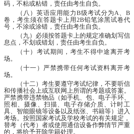
码，不粘或粘错，责任由考生自负。
（八）英语应用能力
B
级考试分为
A
、
B
卷，考生须在答题卡上用
2B
铅笔涂黑试卷代
号，不涂或涂错，责任由考生自负。
（九）必须按答题卡上的规定准确划写信
息点，不划或错划，责任由考生自负。
（十）考试期间，考生不得中途离开考
场。
（十一）严禁携带任何考试资料离开考
场。
（十二）考生要遵守考试纪律，不要听信
和传播社会上或互联网上所谓的考题或答案。
严禁携带违禁物品（如手机、包、电子手环、
照相、摄像、扫描、电子存储介质、计时工
具、智能眼镜等设备以及纸张、书籍等）进入
考场。按照国家考试及学校考试的有关规定，
替考（代考）者或使用通信设备作弊情节严重
的，将给予开除学籍处理。