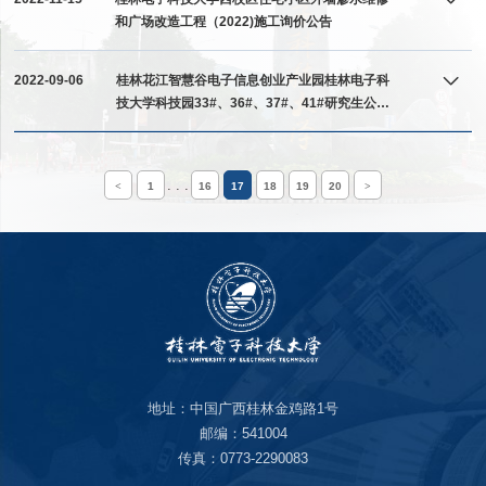
和广场改造工程（2022)施工询价公告
2022-09-06
桂林花江智慧谷电子信息创业产业园桂林电子科
技大学科技园33#、36#、37#、41#研究生公寓
项目监理服务（重）招标公告
. . .
<
1
16
17
18
19
20
>
地址：中国广西桂林金鸡路1号
邮编：541004
传真：0773-2290083