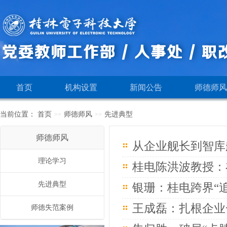
首页
机构设置
新闻公告
师德师风
当前位置：
首页
师德师风
先进典型
>>
>>
师德师风
从企业舰长到智库
理论学习
桂电陈洪波教授：
先进典型
银珊：桂电跨界“
王成磊：扎根企业
师德失范案例