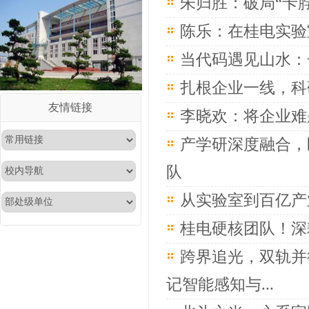
朱归胜：破局“卡
陈乐：在桂电实验
当代码遇见山水：
扎根企业一线，科
友情链接
李晓欢：将企业难
产学研深度融合，
队
从实验室到百亿产
桂电硬核团队！深
跨界追光，双轨并
记智能感知与...