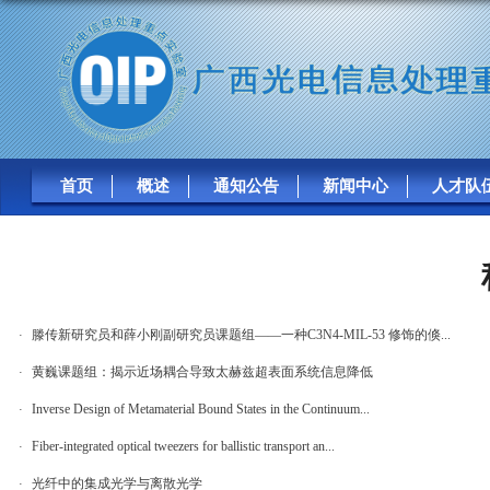
首页
概述
通知公告
新闻中心
人才队
广西光电信息处理重点实验
滕传新研究员和薛小刚副研究员课题组——一种C3N4-MIL-53 修饰的倏...
·
黄巍课题组：揭示近场耦合导致太赫兹超表面系统信息降低
·
Inverse Design of Metamaterial Bound States in the Continuum...
·
Fiber-integrated optical tweezers for ballistic transport an...
·
光纤中的集成光学与离散光学
·