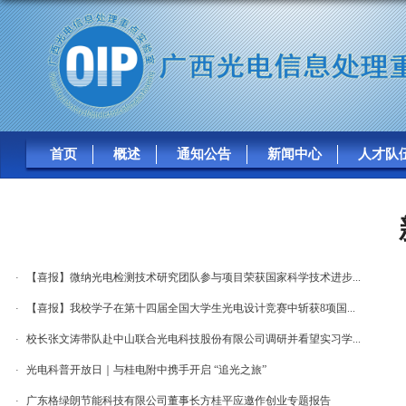
首页
概述
通知公告
新闻中心
人才队
广西光电信息处理重点实验
【喜报】微纳光电检测技术研究团队参与项目荣获国家科学技术进步...
·
【喜报】我校学子在第十四届全国大学生光电设计竞赛中斩获8项国...
·
校长张文涛带队赴中山联合光电科技股份有限公司调研并看望实习学...
·
光电科普开放日｜与桂电附中携手开启 “追光之旅”
·
广东格绿朗节能科技有限公司董事长方桂平应邀作创业专题报告
·