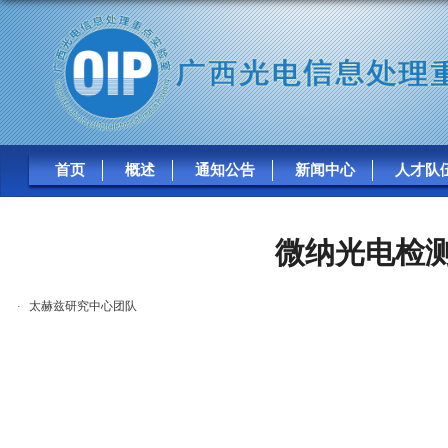
首页
概述
通知公告
新闻中心
人才队
广西光电信息处理重点实验
微纳光电检
太赫兹研究中心团队
·