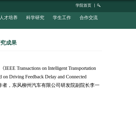
学院概况
党群工作
师资队伍
人才培
顶刊《IEEE TITS》发表重要研究成
时间：2026-06-02
浏览次数：
297
成果发表于智能交通领域国际顶级期刊《
IEEE
hase Transition at Bottleneck Sections Based on
第一作者，其硕士研究生唐一杰为第二作者，