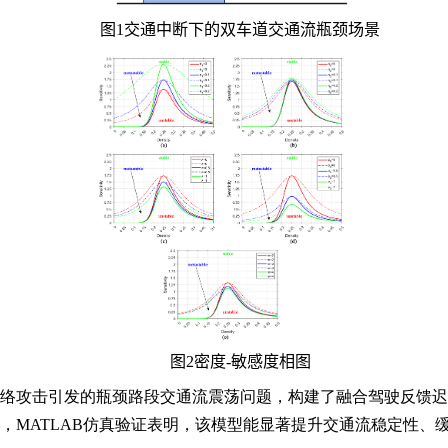
图
1
交通中