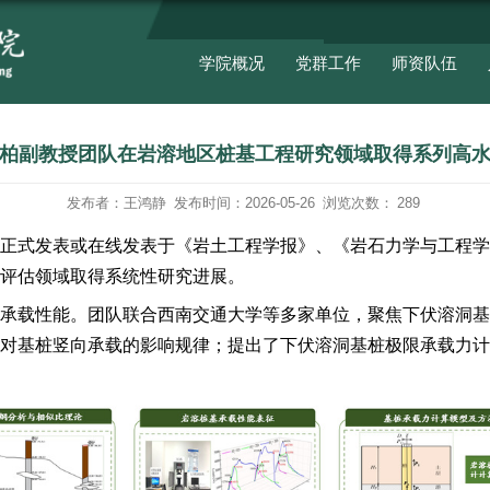
我院杨柏副教授团队在岩溶地
发布者：王鸿静
发布
授团队系列研究成果正式发表或在线发表于《
地区桩基设计与安全评估领域取得系统性研究
洞制约桩基稳定性与承载性能。团队联合西南