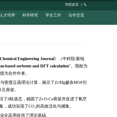
学院概况
党群工作
师资队伍
人才培
基化学链制氢领域取得重要进展
时间：2026-04-10
浏览次数：
347
果发表于能源材料科学领域
TOP
期刊《
Chemic
ts on CO₂ capture by Zr/Mg doped calcium-bas
梁千浪、黎倩茹以及江苏大学罗明副教授为