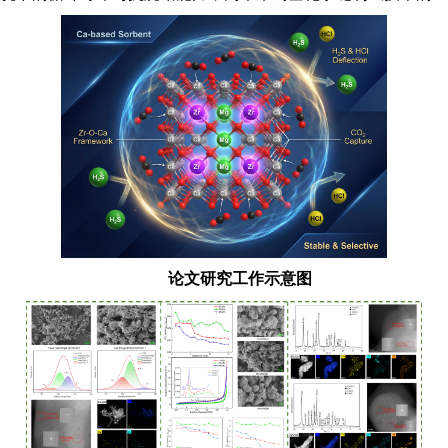
的复杂矿化气氛（包含
CO₂
、
H₂O
、
H₂S
和
HCl
及其微观作用机理。研究发现，适量的
Zr/Mg
了其微观机理。相比于未掺杂的
CaO
极易被酸
结构重构，使得该材料在较高浓度的酸性气体
钙基吸附剂在严苛工况下的循环寿命与抗烧结