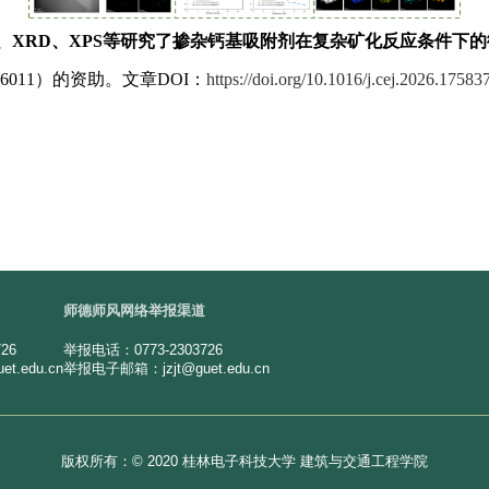
文通过
SEM
、
TEM
、
XRD
、
XPS
等研究了掺