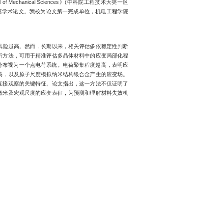
重点实验室潘志亮教授课题组（
https://www.x-mol.com/groups/zpa
究成果在机械与力学国际顶级期刊《
International Journal of Mec
rity of Plastic Strain Localization in Polycrystals
”的长篇学术论
的
Frederic
Sansoz
教授为共同通讯作者。
材料发生韧性断裂的前兆，局部化越严重，材料失效的风险越高
局限。为了解决这个问题，论文提出一种全新的定量分析方法，
策略，通过类比点电荷簇的电场势能，将塑性应变的空间分布视为
良好的适用性，包括假设应变场、实验测量的真实应变场，以及
效识别应变局部化的潜在机制，甚至揭示应变场中难以直接观察