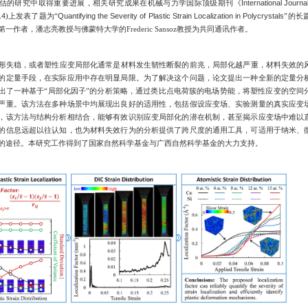
通知公告
近日，广西半导体芯片先进封装与系统集成
失稳量化评估的研究中取得重要进展，相关研
Top
，
IF
：
9
.4
)
上发表了题为“
Quantifying the Seve
段鹏硕士为第一作者，潘志亮教授与佛蒙特大学
塑性变形失稳，或者塑性应变局部化通常是
或精度有限的定量手段，在实际应用中存在明显
度。论文提出了一种基于
“局部化因子”的分析
变局部化越严重。该方法在多种场景中均展现出
更重要的是，该方法与结构分析相结合，能够有