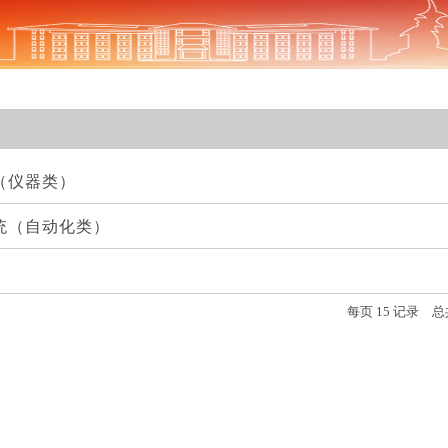
（仪器类）
统（自动化类）
每页
15
记录
总