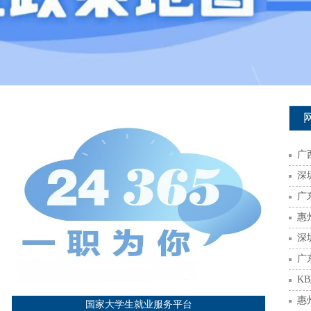
广
深
广
深
广
K
惠
国家大学生就业服务平台