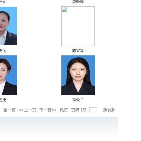
丹泉
龚晓梅
贾晓飞
陈宣霖
芝池
​雷俊兰
录
第一页
<<上一页
下一页>>
尾页
页码
1
/
2
跳转到