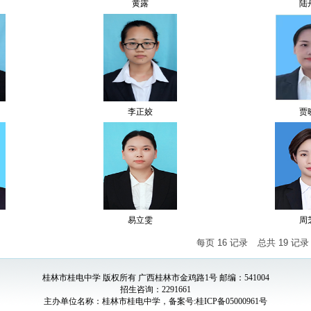
黄露
陆
李正姣
​
​易立雯
周
每页
16
记录
总共
19
记
桂林市桂电中学 版权所有 广西桂林市金鸡路1号 邮编：541004
招生咨询：2291661
主办单位名称：桂林市桂电中学，备案号:桂ICP备05000961号