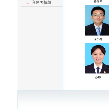
蒋梓希
音体美技组
庞小宽
​苏婷