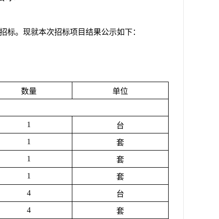
招标。现就本次招标项目结果公示如下：
数量
单位
1
台
1
套
1
套
1
套
4
台
4
套