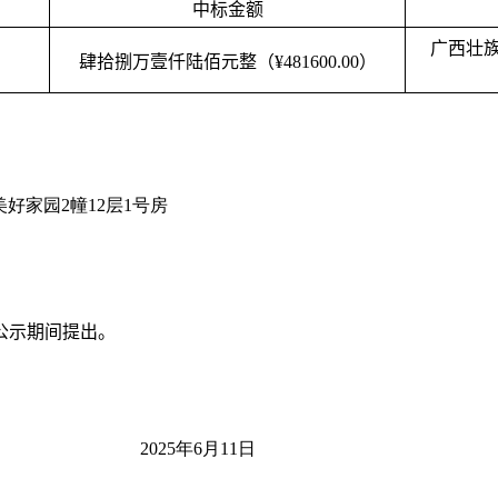
中标金额
广西壮
肆拾捌万壹仟陆佰元整（
¥481600.00
）
美好家园
2
幢
12
层
1
号房
公示期间提出。
202
5
年
6
月
11
日