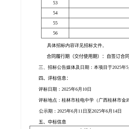
53
54
55
56
具体招标内容详见招标文件。
合同履行期（交付使用期）：
自签订合
三、招标公告媒体及日期：本项目于
202
5
年
5
四、评标信息：
评标日期：
202
5
年
6
月
10
日
评标地点：桂林市桂电中学（广西桂林市金
公示期：
202
5
年
6
月
11
日至
202
5
年
6
月
1
4
日
五、中标信息