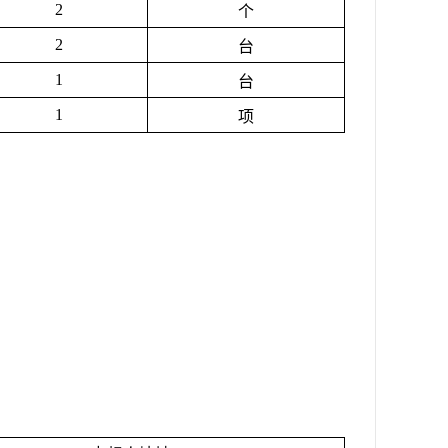
2
个
2
台
1
台
1
项
。