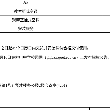
AP
教室柜式空调
观摩室挂式空调
安装服务
同之日起
45
个日历日内交货并安装调试合格交付使用
。
月
1
6
日在桂电中学校园网（
glgdzx.guet.edu.cn
）上发布招标公告
鸡路
1
号）贤才楼办公楼
2
楼会议室
(
4201
)