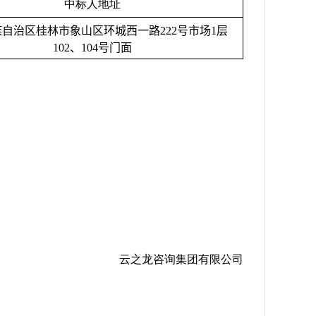
中标人地址
族自治区桂林市象山区环城西一路
222
号市场
1
层
102
、
104
号门面
云之龙咨询集团有限公司