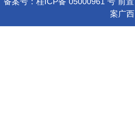
备案号：桂ICP备 05000961 号 前
案广西