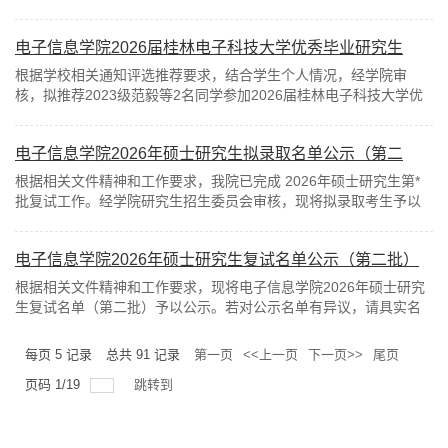
电子信息学院2026届桂林电子科技大学优秀毕业研究生
（优秀毕业研究生干部）推荐名单公示
根据学校相关通知评选推荐要求，结合学生个人情况，经学院审
核，拟推荐2023级范毅等2名同学参加2026届桂林电子科技大学优
秀毕业研究生（优秀毕业研...
电子信息学院2026年硕士研究生拟录取名单公示（第二
批）
根据相关文件精神和工作要求，我院已完成 2026年硕士研究生第*
批复试工作。经学院研究生招生委员会审核，现将拟录取考生予以
公示。若对公示名单有异议...
电子信息学院2026年硕士研究生复试名单公示（第二批）
根据相关文件精神和工作要求，现将电子信息学院2026年硕士研究
生复试名单（第二批）予以公示。若对公示名单有异议，请具实名
向学院或研招办进行反映。...
每页
5
记录
总共
91
记录
第一页
<<上一页
下一页>>
尾页
页码
1
/
19
跳转到