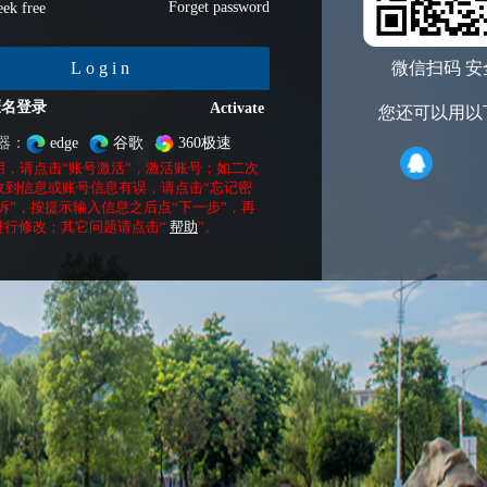
Forget password
ek free
Login
微信扫码 安
匿名登录
Activate
您还可以用以
器：
edge
谷歌
360极速
用，请点击“账号激活”，激活账号；如二次
收到信息或账号信息有误，请点击“忘记密
诉”，按提示输入信息之后点“下一步”，再
进行修改；其它问题请点击“
帮助
”。