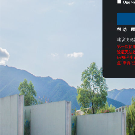
One we
帮 助
建议浏览
第一次使
验证无法
码/账号申
点“申诉”