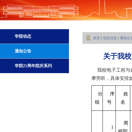
学院动态
首页
动态信息
通知公
通知公告
关于我校
学院25周年院庆系列
我校电子工程与自
摩旁听，具体安排如
活动
分
序
姓
组
号
名
周
1
皓阳