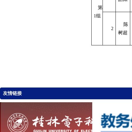
第
1组
陈
2
树超
友情链接