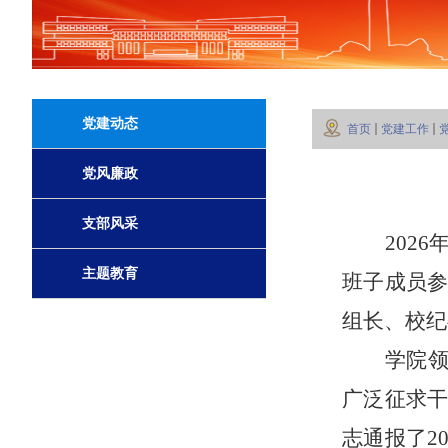
党建动态
首页
党建工作
党风廉政
支部风采
202
主题教育
班子成员
组长、校纪
学院
广泛征求
志通报了
2