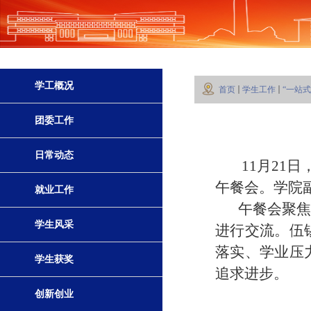
学工概况
首页
学生工作
“一站
团委工作
日常动态
11
月
21
日
午餐会。
学院
就业工作
午餐会聚焦
学生风采
进行交流。伍
落实、学业压
学生获奖
追求进步
。
创新创业