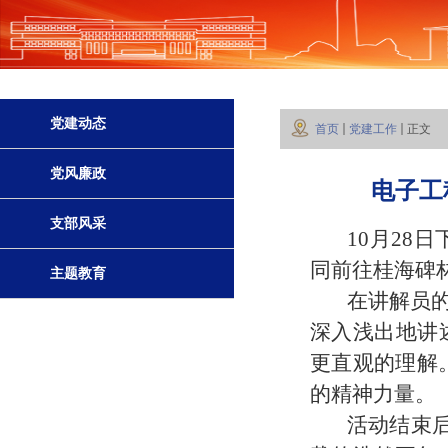
党建动态
首页
党建工作
正文
党风廉政
电子工
支部风采
10月28日
同
前往桂海碑
主题教育
在讲解员的
深入浅出地讲
更直观的理解
的精神力量。
活动结束