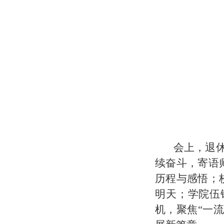
会上，
退
续奋斗，寄语
历程与感悟；
明天；
学院
伍
机，聚焦
“
一流