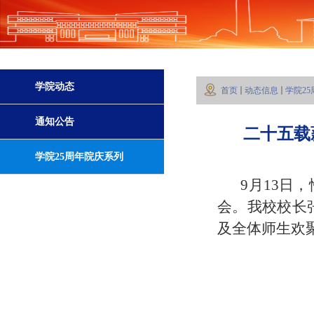
学院动态
首页
动态信息
学院2
通知公告
二十五载
学院25周年院庆系列
9
月
13
日，
活动
会。我校校长
及全体师生欢